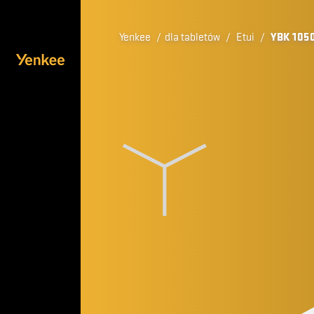
Yenkee
/
dla tabletów
/
Etui
/
YBK 105