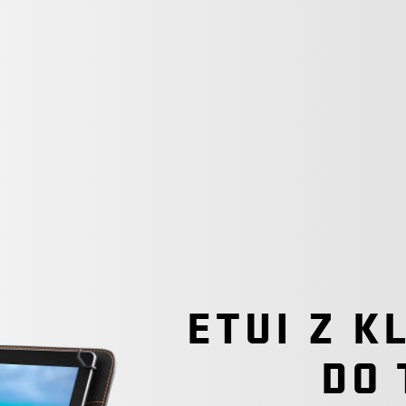
ETUI Z K
DO 