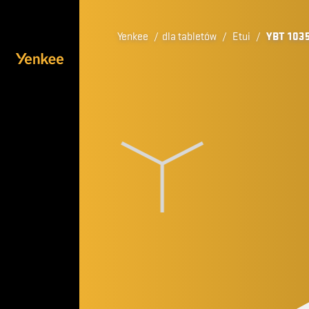
Yenkee
/
dla tabletów
/
Etui
/
YBT 103