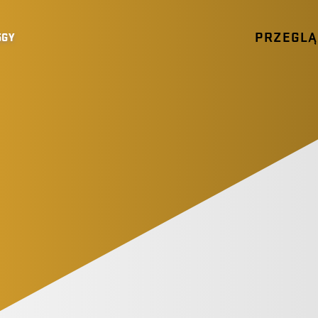
PRZEGL
5GY