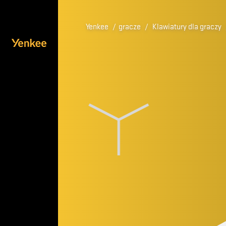
Yenkee
/
gracze
/
Klawiatury dla graczy