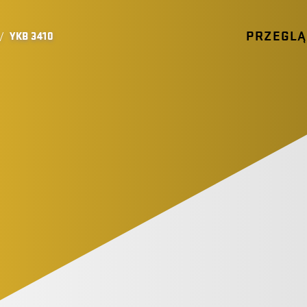
PRZEGL
/
YKB 3410