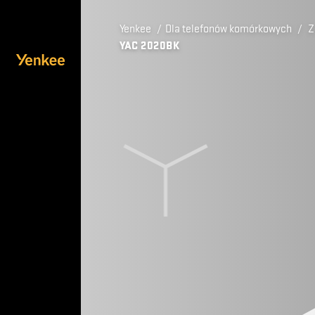
Yenkee
/
Dla telefonów komórkowych
/
Z
YAC 2020BK