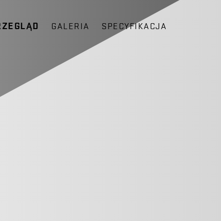
RZEGLĄD
GALERIA
SPECYFIKACJA