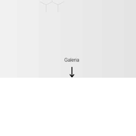
Galeria
Podwójna ładowarka USB z wyj