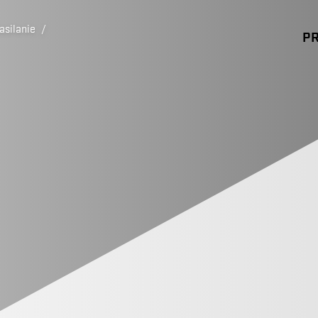
asilanie
/
P