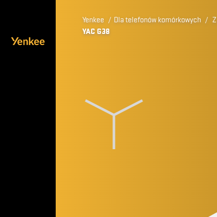
Yenkee
/
Dla telefonów komórkowych
/
Z
YAC G38