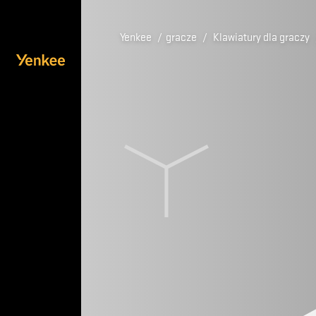
Yenkee
/
gracze
/
Klawiatury dla graczy