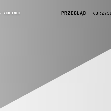
PRZEGLĄD
KORZYŚ
/
YKB 3700