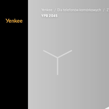
Yenkee
/
Dla telefonów komórkowych
/
Z
YPB 2045