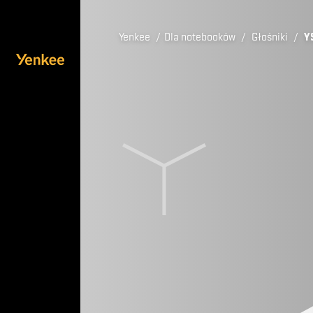
Yenkee
/
Dla notebooków
/
Głośniki
/
Y