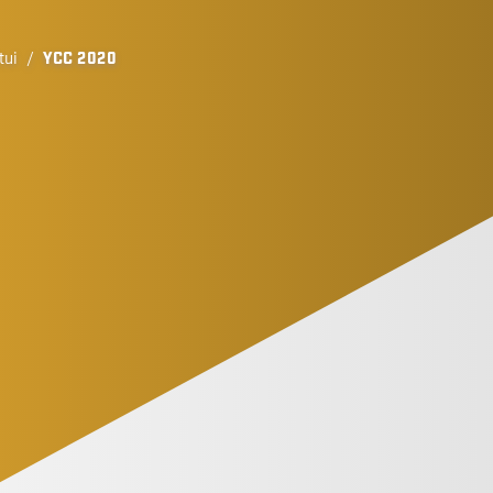
tui
/
YCC 2020