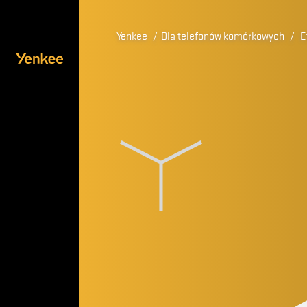
Yenkee
/
Dla telefonów komórkowych
/
E