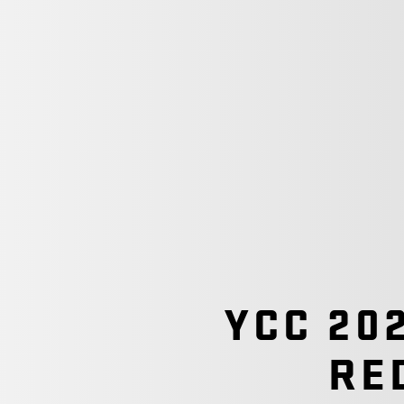
YCC 20
RE