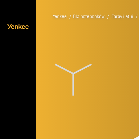
Yenkee
/
Dla notebooków
/
Torby i etui
/