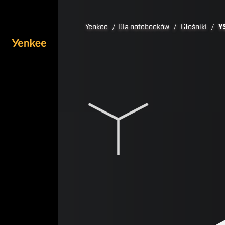
Yenkee
/
Dla notebooków
/
Głośniki
/
Y