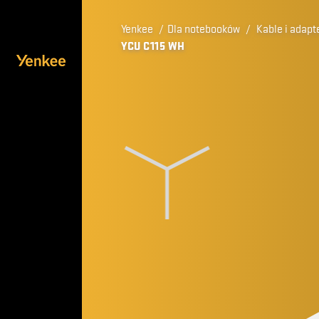
Yenkee
/
Dla notebooków
/
Kable i adapt
YCU C115 WH