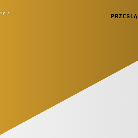
ery
/
PRZEGL