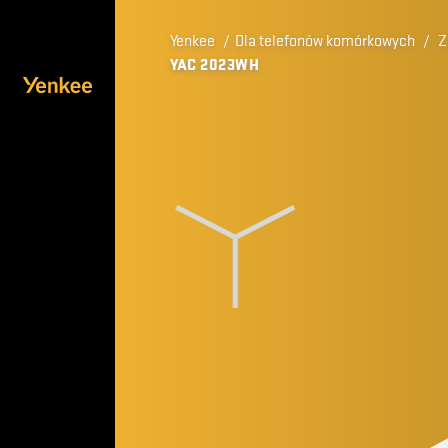
Yenkee
/
Dla telefonów komórkowych
/
Z
YAC 2023WH