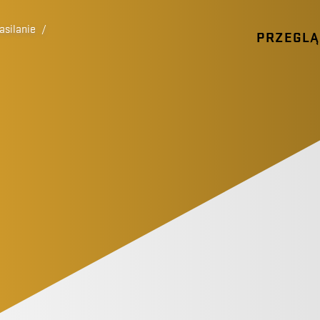
asilanie
/
PRZEGL