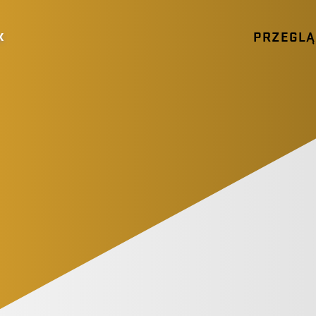
PRZEGL
K