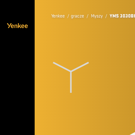
Yenkee
/
gracze
/
Myszy
/
YMS 3030B