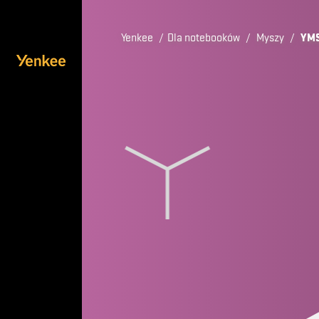
Yenkee
/
Dla notebooków
/
Myszy
/
YMS