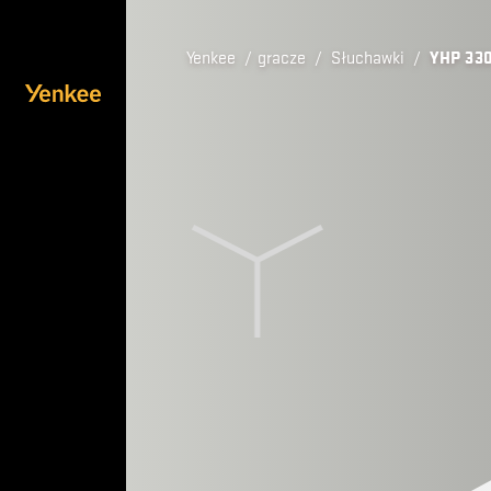
Yenkee
/
gracze
/
Słuchawki
/
YHP 33